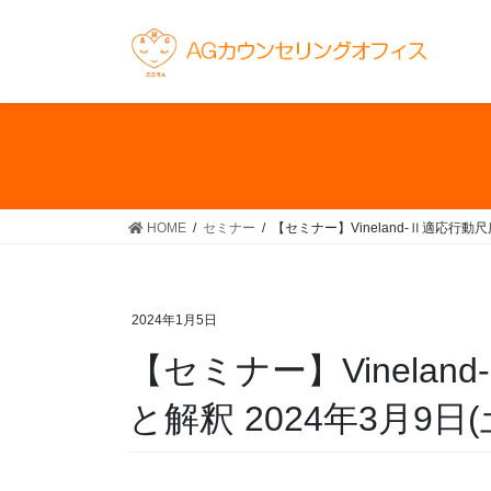
コ
ナ
ン
ビ
テ
ゲ
ン
ー
ツ
シ
へ
ョ
ス
ン
キ
に
ッ
移
HOME
セミナー
【セミナー】Vineland-Ⅱ適応行動尺度
プ
動
2024年1月5日
【セミナー】Vinela
と解釈 2024年3月9日(土)