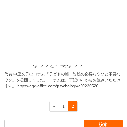
とケ」」
代表 中里文子のコラム「メンタルヘルスと「ハレとケ」」の コラ
ムは、下記URLからお読みいただけます。 コラムは、こちらから
↓https://agc-office.com/mentalhealth/c20220627
2022年5月26日
コラム
コラム「子どもの噓：対処の必要
なウソと不要なウソ」
代表 中里文子のコラム「子どもの噓：対処の必要なウソと不要な
ウソ」を公開しました。 コラムは、下記URLからお読みいただけ
ます。 https://agc-office.com/psychology/c20220526
投
固
固
«
1
2
稿
定
定
ペ
ペ
ナ
ー
ー